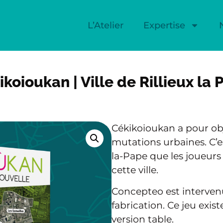
L’Atelier
Expertise
koioukan | Ville de Rillieux la
Cékikoioukan a pour obje
mutations urbaines. C’est 
la-Pape que les joueurs
cette ville.
Concepteo est intervenu
fabrication. Ce jeu exis
version table.